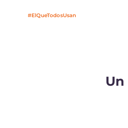
#ElQueTodosUsan
Un 