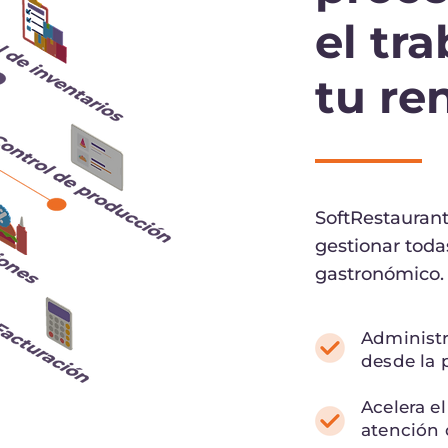
el tr
tu re
SoftRestaurant
gestionar toda
gastronómico.
Administr
desde la 
Acelera el
atención 